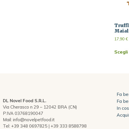
Truff
Maial
17,90
€
Scegli
Fa be
DL Novel Food S.R.L.
Fa be
Via Cherasco n 29 – 12042 BRA (CN)
In co
P.IVA 03768190047
Acqui
Mail: info@novelpetfood.it
Tel: +39 348 0697825 | +39 333 8588798