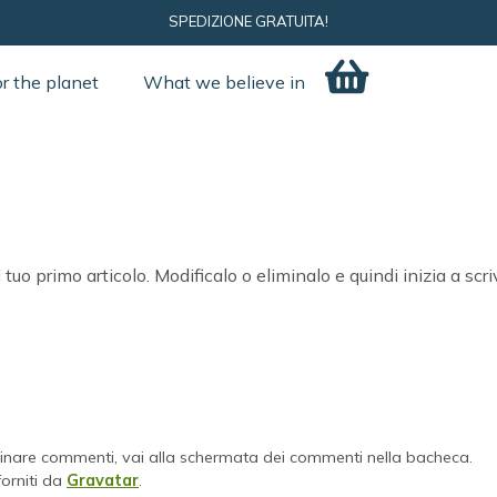
SPEDIZIONE GRATUITA!
or the planet
What we believe in
uo primo articolo. Modificalo o eliminalo e quindi inizia a scri
minare commenti, vai alla schermata dei commenti nella bacheca.
forniti da
Gravatar
.